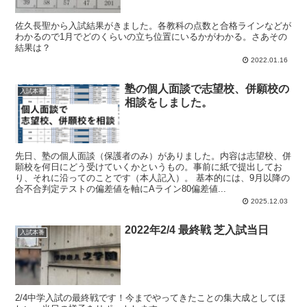
佐久長聖から入試結果がきました。各教科の点数と合格ラインなどが
わかるので1月でどのくらいの立ち位置にいるかがわかる。さあその
結果は？
2022.01.16
塾の個人面談で志望校、併願校の
入試本番
相談をしました。
先日、塾の個人面談（保護者のみ）がありました。内容は志望校、併
願校を何日にどう受けていくかというもの。事前に紙で提出してお
り、それに沿ってのことです（本人記入）。 基本的には、9月以降の
合不合判定テストの偏差値を軸にAライン80偏差値...
2025.12.03
2022年2/4 最終戦 芝入試当日
入試本番
2/4中学入試の最終戦です！今までやってきたことの集大成としてほ