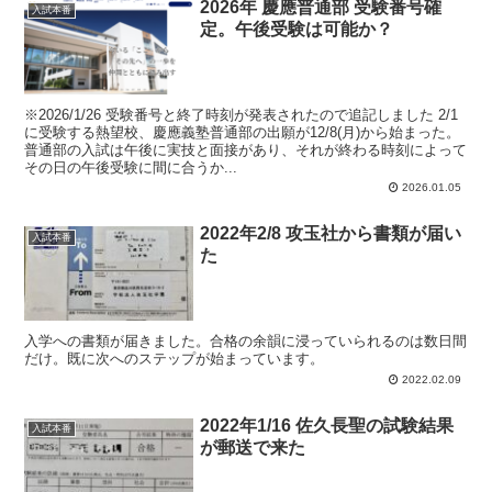
2026年 慶應普通部 受験番号確
入試本番
定。午後受験は可能か？
※2026/1/26 受験番号と終了時刻が発表されたので追記しました 2/1
に受験する熱望校、慶應義塾普通部の出願が12/8(月)から始まった。
普通部の入試は午後に実技と面接があり、それが終わる時刻によって
その日の午後受験に間に合うか...
2026.01.05
2022年2/8 攻玉社から書類が届い
入試本番
た
入学への書類が届きました。合格の余韻に浸っていられるのは数日間
だけ。既に次へのステップが始まっています。
2022.02.09
2022年1/16 佐久長聖の試験結果
入試本番
が郵送で来た