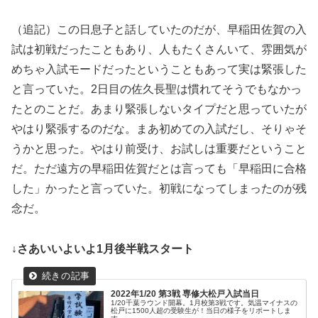
（追記）この日息子と話していたのだが、早稲田佐賀の入
試は初戦だったこともあり、人もたくさんいて、雰囲気が
めちゃ入試モードだったということもあって実は緊張した
と言っていた。2日目の佐久長聖は慣れてそうでもなかっ
たとのことだ。あまり緊張しないタイプだと思っていたが
やはり緊張するのだな。まあ初めての入試だし、そりゃそ
うかと思った。やはり前受け、お試しは重要だということ
だ。ただ遠方の早稲田佐賀だとは言っても「早稲田に合格
した」かったと言っていた。初戦になってしまったのが残
念だ。
↓さあいいよいよ1月後半戦スタート
2022年1/20 第3戦 専修大松戸入試当日
1/20千葉ラウンド開幕。1月校第3戦です。気温マイナスの
松戸に1500人超の受験生が！当日の様子をリポートしま